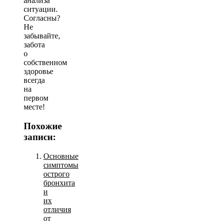
анализа
ситуации.
Согласны?
Не
забывайте,
забота
о
собственном
здоровье
всегда
на
первом
месте!
Похожие
записи:
Основные
симптомы
острого
бронхита
и
их
отличия
от