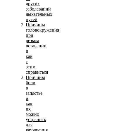
других
заболеваний
дыхательных
путей
Причины
головокружения
при
резком
вставании
и
как
с
этим
справиться
Причины
боли
в
запястье
и
как
их
можно
устранить
для
улучшения