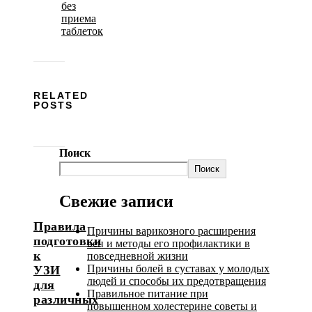
без
приема
таблеток
RELATED
POSTS
Поиск
Поиск
Свежие записи
Правила
Причины варикозного расширения
подготовки
вен и методы его профилактики в
к
повседневной жизни
Причины болей в суставах у молодых
УЗИ
людей и способы их предотвращения
для
Правильное питание при
различных
повышенном холестерине советы и