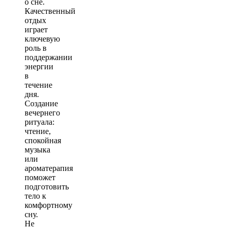
о сне.
Качественный
отдых
играет
ключевую
роль в
поддержании
энергии
в
течение
дня.
Создание
вечернего
ритуала:
чтение,
спокойная
музыка
или
ароматерапия
поможет
подготовить
тело к
комфортному
сну.
Не