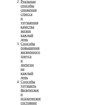
Реальные
способы
снижения
стресса
и
улучшения
качества
жизни
каждый
день
Способы
повышения
жизненного
тонуса
и
энергии
на
каждый
день
Способы
улучшить
физическое
и
психическое
состояние