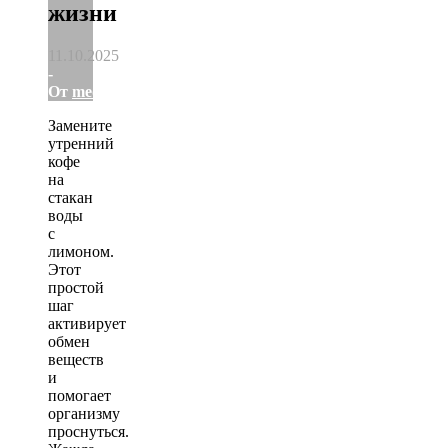
жизни
11.10.2025
-
От
medkladm
Замените
утренний
кофе
на
стакан
воды
с
лимоном.
Этот
простой
шаг
активирует
обмен
веществ
и
помогает
организму
проснуться.