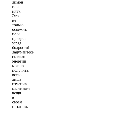
лимон
или
мяту.
Это
не
только
освежит,
но и
придаст
заряд
бодрости!
Задумайтесь,
сколько
энергии
можно
получить,
всего
лишь
изменив
маленькие
вещи
в
своем
питании.