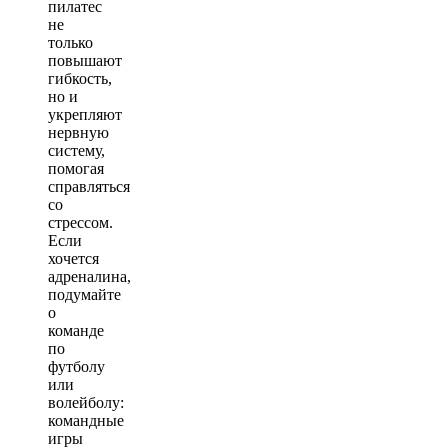
пилатес
не
только
повышают
гибкость,
но и
укрепляют
нервную
систему,
помогая
справляться
со
стрессом.
Если
хочется
адреналина,
подумайте
о
команде
по
футболу
или
волейболу:
командные
игры