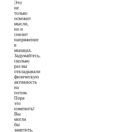
Это
не
только
освежит
мысли,
но и
снизит
напряжение
в
мышцах.
Задумайтесь,
сколько
раз вы
откладывали
физическую
активность
на
потом.
Пора
это
изменить!
Вы
могли
бы
заметить,