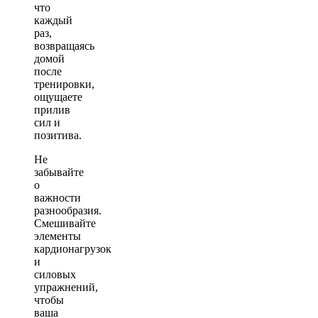
что
каждый
раз,
возвращаясь
домой
после
тренировки,
ощущаете
прилив
сил и
позитива.
Не
забывайте
о
важности
разнообразия.
Смешивайте
элементы
кардионагрузок
и
силовых
упражнений,
чтобы
ваша