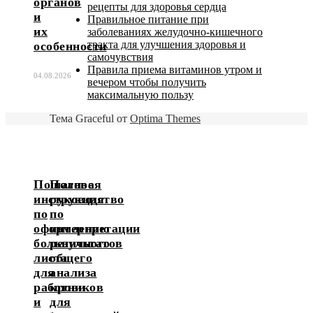
органов
рецепты для здоровья сердца
и
Правильное питание при
их
заболеваниях желудочно-кишечного
тракта для улучшения здоровья и
особенности
самочувствия
Правила приема витаминов утром и
04.08.2026
вечером чтобы получить
максимальную пользу
Тема Graceful от
Optima Themes
Пошаговая
Полное
инструкция
руководство
по
по
оформлению
интерпретации
больничного
результатов
листа
общего
для
анализа
работников
крови
и
для